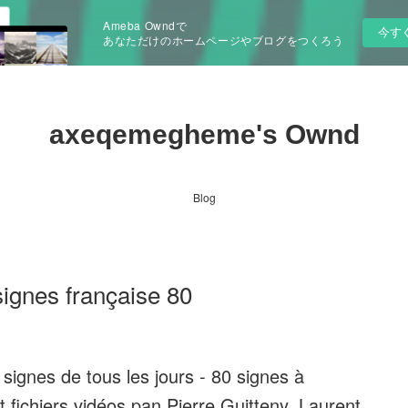
Ameba Owndで
今す
あなただけのホームページやブログをつくろう
axeqemegheme's Ownd
Blog
ignes française 80
ignes de tous les jours - 80 signes à
 fichiers vidéos pan Pierre Guitteny, Laurent