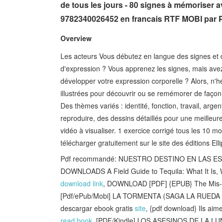
de tous les jours - 80 signes à mémoriser a
9782340026452 en francais RTF MOBI par Pi
Overview
Les acteurs Vous débutez en langue des signes et 
d'expression ? Vous apprenez les signes, mais ave
développer votre expression corporelle ? Alors, n'h
illustrées pour découvrir ou se remémorer de façon 
Des thèmes variés : identité, fonction, travail, arg
reproduire, des dessins détaillés pour une meilleu
vidéo à visualiser. 1 exercice corrigé tous les 10 mo
télécharger gratuitement sur le site des éditions El
Pdf recommandé: NUESTRO DESTINO EN LAS EST
DOWNLOADS A Field Guide to Tequila: What It Is, W
download link
, DOWNLOAD [PDF] {EPUB} The Mis-
[Pdf/ePub/Mobi] LA TORMENTA (SAGA LA RUE
descargar ebook gratis
site
, {pdf download} Ils aim
read book
, [PDF/Kindle] LOS ASESINOS DE LA LUN