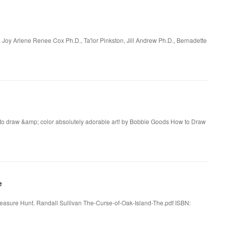
 Joy Arlene Renee Cox Ph.D., Ta'lor Pinkston, Jill Andrew Ph.D., Bernadette
to draw &amp; color absolutely adorable art! by Bobbie Goods How to Draw
e
Treasure Hunt. Randall Sullivan The-Curse-of-Oak-Island-The.pdf ISBN: