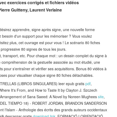
vec exercices corrigés et fichiers vidéos
erre Guitteny, Laurent Verlaine
désirez apprendre, signe après signe, une nouvelle forme
z besoin d'un support pour les mémoriser ? Vous voulez
ésitez plus, cet ouvrage est pour vous ! Le scénario 80 fiches
progressive 80 signes de tous les jours.
ent, transport, etc. Pour chaque mot : un dessin complet du signe à
re compréhension de la gestuelle associée au mot étudié, une
ts pour s'entraîner et vérifier ses acquisitions. Bonus 80 vidéos à
lipses pour visualiser chaque signe 80 fiches détachables.
RELLAS (LIBROS SINGULARES) leer epub gratis
pdf
,
here It's From, and How to Taste It by Clayton J. Szczech
Arrangement of Sana Saeed: A Novel by Noreen Mughees
site
,
DA DEL TIEMPO 18) - ROBERT JORDAN, BRANDON SANDERSON
ent l'Islam - Anthologie des écrits des grands auteurs occidentaux
A descargar gratis
download link
, FORMACIÓ I ORIENTACIÓ