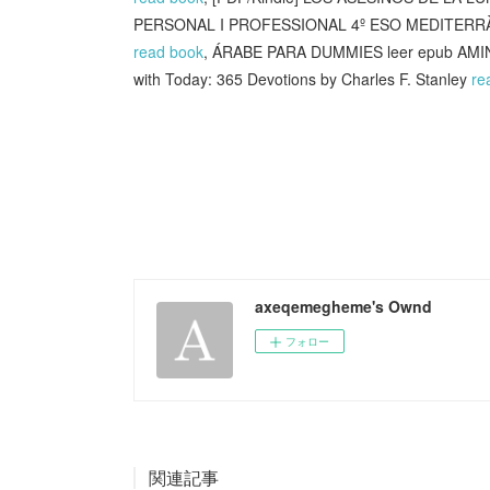
PERSONAL I PROFESSIONAL 4º ESO MEDITERRÀNIA 
read book
, ÁRABE PARA DUMMIES leer epub A
with Today: 365 Devotions by Charles F. Stanley
re
axeqemegheme's Ownd
フォロー
関連記事