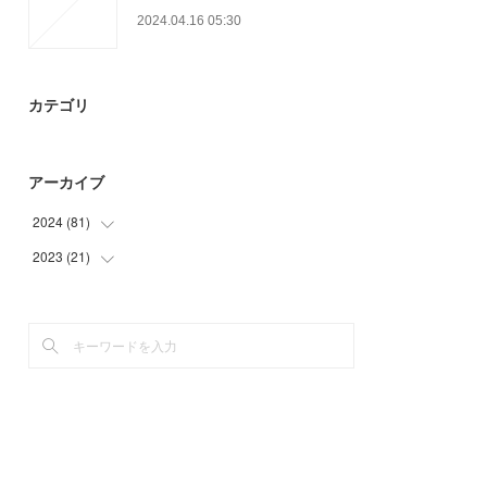
2024.04.16 05:30
カテゴリ
アーカイブ
2024
(
81
)
2023
(
21
(
48
)
)
(
30
)
(
6
)
(
3
)
(
3
)
(
12
)